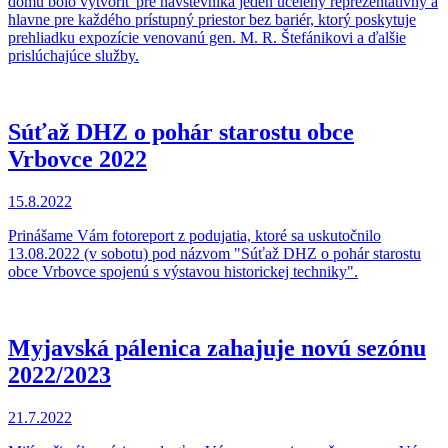
domu bolo vytvoriť pre návštevníka jeden ucelený reprezentatívny a
hlavne pre každého prístupný priestor bez bariér, ktorý poskytuje
prehliadku expozície venovanú gen. M. R. Štefánikovi a ďalšie
prislúchajúce služby.
Súťaž DHZ o pohár starostu obce
Vrbovce 2022
15.8.2022
Prinášame Vám fotoreport z podujatia, ktoré sa uskutočnilo
13.08.2022 (v sobotu) pod názvom "Súťaž DHZ o pohár starostu
obce Vrbovce spojenú s výstavou historickej techniky".
Myjavská pálenica zahajuje novú sezónu
2022/2023
21.7.2022