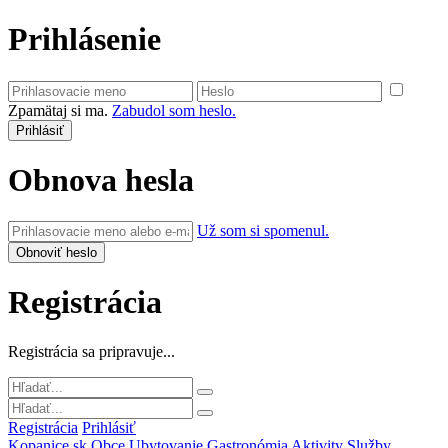
Prihlásenie
Zpamätaj si ma.
Zabudol som heslo.
Obnova hesla
Už som si spomenul.
Registrácia
Registrácia sa pripravuje...
Registrácia
Prihlásiť
Kopanice.sk
Obce
Ubytovanie
Gastronómia
Aktivity
Služby