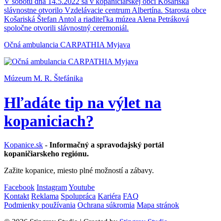
V sobotu dňa 14.5.2022 sa v kopaničiarskej obci Košariská
slávnostne otvorilo Vzdelávacie centrum Albertína. Starosta obce
Košariská Štefan Antol a riaditeľka múzea Alena Petráková
spoločne otvorili slávnostný ceremoniál.
Očná ambulancia CARPATHIA Myjava
Múzeum M. R. Štefánika
Hľadáte tip na výlet na
kopaniciach?
Kopanice.sk
-
Informačný a spravodajský portál
kopaničiarskeho regiónu.
Zažite kopanice, miesto plné možností a zábavy.
Facebook
Instagram
Youtube
Kontakt
Reklama
Spolupráca
Kariéra
FAQ
Podmienky používania
Ochrana súkromia
Mapa stránok