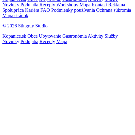
Novinky
Podujatia
Recepty
Workshopy
Mapa
Kontakt
Reklama
Spolupráca
Kariéra
FAQ
Podmienky používania
Ochrana súkromia
Mapa stránok
© 2026 Stingray Studio
Kopanice.sk
Obce
Ubytovanie
Gastronómia
Aktivity
Služby
Novinky
Podujatia
Recepty
Mapa