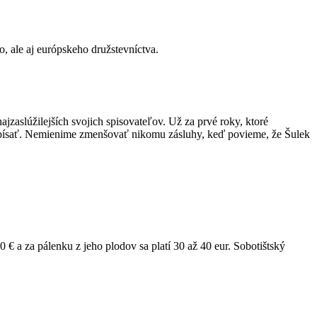
, ale aj európskeho družstevníctva.
jzaslúžilejších svojich spisovateľov. Už za prvé roky, ktoré
sky písať. Nemienime zmenšovať nikomu zásluhy, keď povieme, že Šulek
00 € a za pálenku z jeho plodov sa platí 30 až 40 eur. Sobotištský