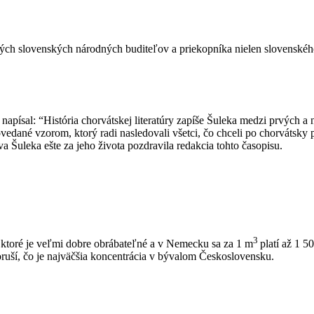
ých slovenských národných buditeľov a priekopníka nielen slovenského
ísal: “História chorvátskej literatúry zapíše Šuleka medzi prvých a na
 povedané vzorom, ktorý radi nasledovali všetci, čo chceli po chorvát
a Šuleka ešte za jeho života pozdravila redakcia tohto časopisu.
3
, ktoré je veľmi dobre obrábateľné a v Nemecku sa za 1 m
platí až 1 5
oruší, čo je najväčšia koncentrácia v bývalom Československu.