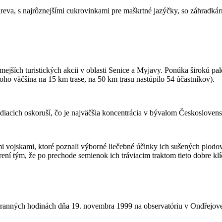
eva, s najrôznejšími cukrovinkami pre maškrtné jazýčky, so záhradká
ejších turistických akcii v oblasti Senice a Myjavy. Ponúka širokú pal
toho väčšina na 15 km trase, na 50 km trasu nastúpilo 54 účastníkov).
odiacich oskoruší, čo je najväčšia koncentrácia v bývalom Českosloven
ymi vojskami, ktoré poznali výborné liečebné účinky ich sušených plo
rení tým, že po prechode semienok ich tráviacim traktom tieto dobre kl
ých ranných hodinách dňa 19. novembra 1999 na observatóriu v Ondřejov