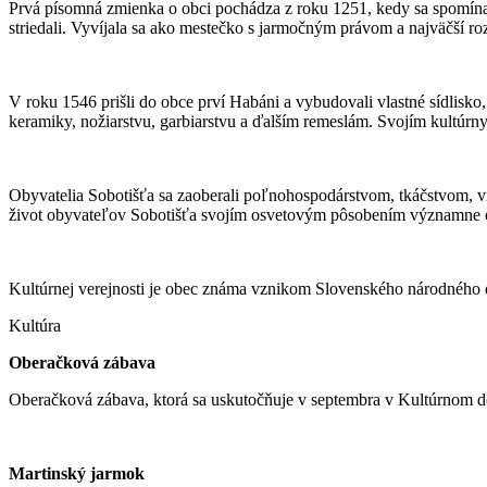
Prvá písomná zmienka o obci pochádza z roku 1251, kedy sa spomín
striedali. Vyvíjala sa ako mestečko s jarmočným právom a najväčší 
V roku 1546 prišli do obce prví Habáni a vybudovali vlastné sídlisk
keramiky, nožiarstvu, garbiarstvu a ďalším remeslám. Svojím kultúrn
Obyvatelia Sobotišťa sa zaoberali poľnohospodárstvom, tkáčstvom, vi
život obyvateľov Sobotišťa svojím osvetovým pôsobením významne ov
Kultúrnej verejnosti je obec známa vznikom Slovenského národného 
Kultúra
Oberačková zábava
Oberačková zábava, ktorá sa uskutočňuje v septembra v Kultúrnom do
Martinský jarmok