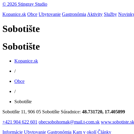
© 2026 Stingray Studio
Kopanice.sk
Obce
Ubytovanie
Gastronómia
Aktivity
Služby
Novink
Sobotište
Sobotište
Kopanice.sk
/
Obce
/
Sobotište
Sobotište 11, 906 05 Sobotište
Súradnice:
48.731720, 17.405899
+421 904 622 601
obecsobohornak@mail.t-com.sk
www.sobotiste.s
Informácie
Ubytovanie
Gastronómia
Kam v okolí
Články