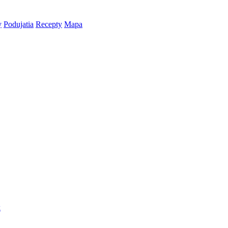
y
Podujatia
Recepty
Mapa
k