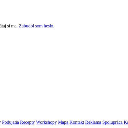
taj si ma.
Zabudol som heslo.
y
Podujatia
Recepty
Workshopy
Mapa
Kontakt
Reklama
Spolupráca
Ka