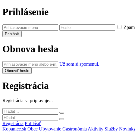
Prihlásenie
Zpamä
Obnova hesla
Už som si spomenul.
Registrácia
Registrácia sa pripravuje...
Registrácia
Prihlásiť
Kopanice.sk
Obce
Ubytovanie
Gastronómia
Aktivity
Služby
Novink