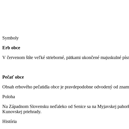
Symboly
Erb obce
V červenom štíte veľké strieborné, pätkami ukončené majuskulné pí
Pečať obce
Obsah erbového pečatidla obce je pravdepodobne odvodený od znamen
Poloha
Na Západnom Slovensku neďaleko od Senice sa na Myjavskej pahorkati
Kunovskej priehrady.
História