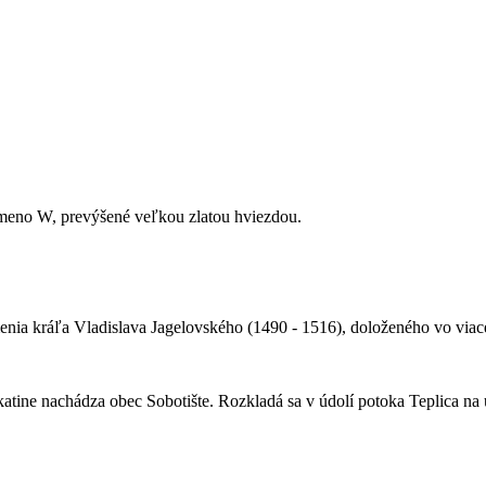
smeno W, prevýšené veľkou zlatou hviezdou.
ia kráľa Vladislava Jagelovského (1490 - 1516), doloženého vo viace
ne nachádza obec Sobotište. Rozkladá sa v údolí potoka Teplica na ú