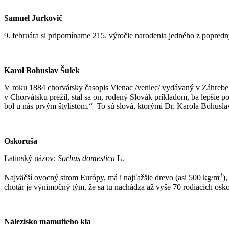
Samuel Jurkovič
9. februára si pripomíname 215. výročie narodenia jedného z popredn
Karol Bohuslav Šulek
V roku 1884 chorvátsky časopis Vienac /veniec/ vydávaný v Záhrebe nap
v Chorvátsku prežil, stal sa on, rodený Slovák príkladom, ba lepšie
bol u nás prvým štylistom.“ To sú slová, ktorými Dr. Karola Bohuslav
Oskoruša
Latinský názov:
Sorbus domestica
L.
3
Najväčší ovocný strom Európy, má i najťažšie drevo (asi 500 kg/m
)
chotár je výnimočný tým, že sa tu nachádza až vyše 70 rodiacich osk
Nálezisko mamutieho kla