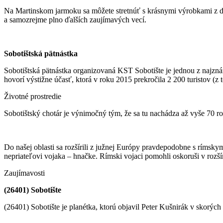
Na Martinskom jarmoku sa môžete stretnúť s krásnymi výrobkami z dr
a samozrejme plno ďalších zaujímavých vecí.
Sobotištská pätnástka
Sobotištská pätnástka organizovaná KST Sobotište je jednou z najznám
hovorí výstižne účasť, ktorá v roku 2015 prekročila 2 200 turistov (z 
Životné prostredie
Sobotištský chotár je výnimočný tým, že sa tu nachádza až vyše 70 r
Do našej oblasti sa rozšírili z južnej Európy pravdepodobne s rímsk
nepriateľovi vojaka – hnačke. Rímski vojaci pomohli oskoruši v rozší
Zaujímavosti
(26401) Sobotište
(26401) Sobotište je planétka, ktorú objavil Peter Kušnirák v skor