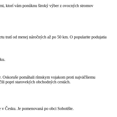
rmi, ktorí vám ponúknu široký výber z ovocných stromov
etu tratí od menej náročných až po 50 km. O popularite podujatia
sku.
dov. Oskoruše pomáhali rímskym vojakom proti najväčšiemu
íčili popri starovekých obchodných cestách.
e v Česku. Je pomenovaná po obci Sobotište.