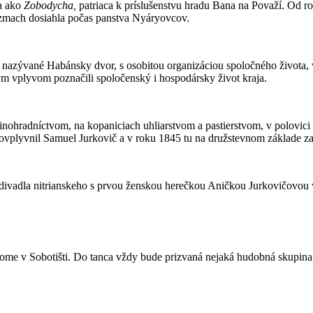
a ako
Zobodycha,
patriaca k príslušenstvu hradu Bana na Považí. Od rok
rozmach dosiahla počas panstva Nyáryovcov.
o, nazývané Habánsky dvor, s osobitou organizáciou spoločného života
ym vplyvom poznačili spoločenský i hospodársky život kraja.
nohradníctvom, na kopaniciach uhliarstvom a pastierstvom, v polovici 
plyvnil Samuel Jurkovič a v roku 1845 tu na družstevnom základe za
divadla nitrianskeho s prvou ženskou herečkou Aničkou Jurkovičovou 
me v Sobotišti. Do tanca vždy bude prizvaná nejaká hudobná skupina, 