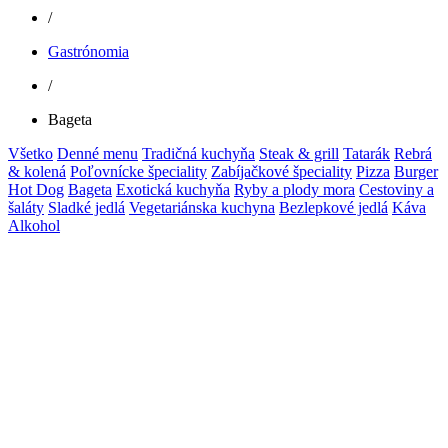
/
Gastrónomia
/
Bageta
Všetko
Denné menu
Tradičná kuchyňa
Steak & grill
Tatarák
Rebrá
& kolená
Poľovnícke špeciality
Zabíjačkové špeciality
Pizza
Burger
Hot Dog
Bageta
Exotická kuchyňa
Ryby a plody mora
Cestoviny a
šaláty
Sladké jedlá
Vegetariánska kuchyna
Bezlepkové jedlá
Káva
Alkohol