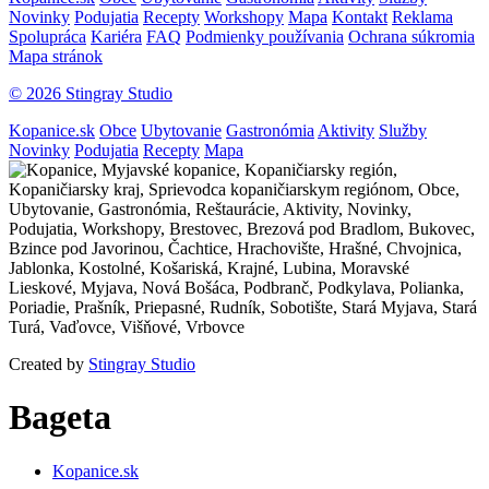
Novinky
Podujatia
Recepty
Workshopy
Mapa
Kontakt
Reklama
Spolupráca
Kariéra
FAQ
Podmienky používania
Ochrana súkromia
Mapa stránok
© 2026 Stingray Studio
Kopanice.sk
Obce
Ubytovanie
Gastronómia
Aktivity
Služby
Novinky
Podujatia
Recepty
Mapa
Created by
Stingray Studio
Bageta
Kopanice.sk