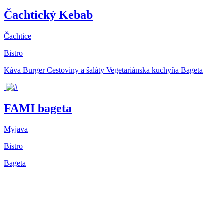
Čachtický Kebab
Čachtice
Bistro
Káva
Burger
Cestoviny a šaláty
Vegetariánska kuchyňa
Bageta
FAMI bageta
Myjava
Bistro
Bageta