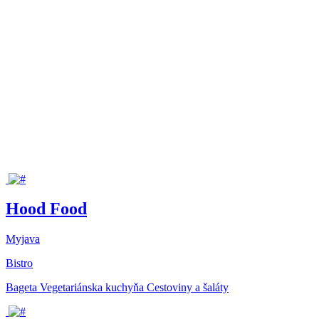
Hood Food
Myjava
Bistro
Bageta
Vegetariánska kuchyňa
Cestoviny a šaláty