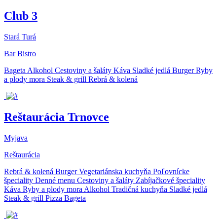
Club 3
Stará Turá
Bar
Bistro
Bageta
Alkohol
Cestoviny a šaláty
Káva
Sladké jedlá
Burger
Ryby
a plody mora
Steak & grill
Rebrá & kolená
Reštaurácia Trnovce
Myjava
Reštaurácia
Rebrá & kolená
Burger
Vegetariánska kuchyňa
Poľovnícke
špeciality
Denné menu
Cestoviny a šaláty
Zabíjačkové špeciality
Káva
Ryby a plody mora
Alkohol
Tradičná kuchyňa
Sladké jedlá
Steak & grill
Pizza
Bageta