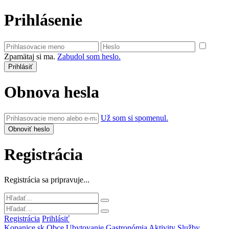
Prihlásenie
Zpamätaj si ma.
Zabudol som heslo.
Obnova hesla
Už som si spomenul.
Registrácia
Registrácia sa pripravuje...
Registrácia
Prihlásiť
Kopanice.sk
Obce
Ubytovanie
Gastronómia
Aktivity
Služby