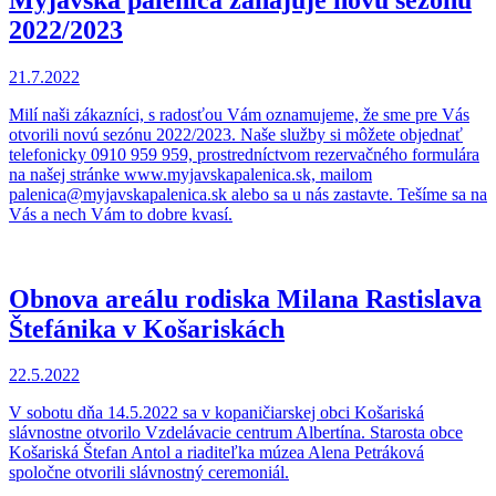
2022/2023
21.7.2022
Milí naši zákazníci, s radosťou Vám oznamujeme, že sme pre Vás
otvorili novú sezónu 2022/2023. Naše služby si môžete objednať
telefonicky 0910 959 959, prostredníctvom rezervačného formulára
na našej stránke www.myjavskapalenica.sk, mailom
palenica@myjavskapalenica.sk alebo sa u nás zastavte. Tešíme sa na
Vás a nech Vám to dobre kvasí.
Obnova areálu rodiska Milana Rastislava
Štefánika v Košariskách
22.5.2022
V sobotu dňa 14.5.2022 sa v kopaničiarskej obci Košariská
slávnostne otvorilo Vzdelávacie centrum Albertína. Starosta obce
Košariská Štefan Antol a riaditeľka múzea Alena Petráková
spoločne otvorili slávnostný ceremoniál.