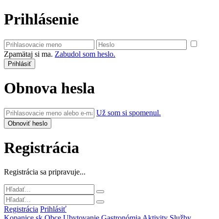
Prihlásenie
Zpamätaj si ma.
Zabudol som heslo.
Obnova hesla
Už som si spomenul.
Registrácia
Registrácia sa pripravuje...
Registrácia
Prihlásiť
Kopanice.sk
Obce
Ubytovanie
Gastronómia
Aktivity
Služby