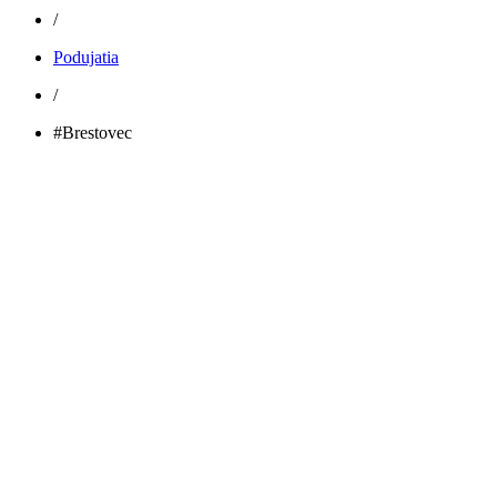
/
Podujatia
/
#Brestovec