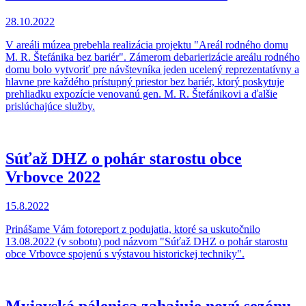
28.10.2022
V areáli múzea prebehla realizácia projektu "Areál rodného domu
M. R. Štefánika bez bariér". Zámerom debarierizácie areálu rodného
domu bolo vytvoriť pre návštevníka jeden ucelený reprezentatívny a
hlavne pre každého prístupný priestor bez bariér, ktorý poskytuje
prehliadku expozície venovanú gen. M. R. Štefánikovi a ďalšie
prislúchajúce služby.
Súťaž DHZ o pohár starostu obce
Vrbovce 2022
15.8.2022
Prinášame Vám fotoreport z podujatia, ktoré sa uskutočnilo
13.08.2022 (v sobotu) pod názvom "Súťaž DHZ o pohár starostu
obce Vrbovce spojenú s výstavou historickej techniky".
Myjavská pálenica zahajuje novú sezónu