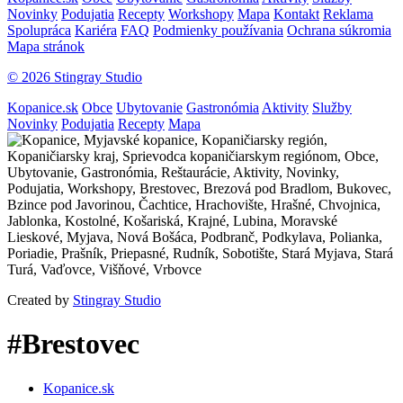
Novinky
Podujatia
Recepty
Workshopy
Mapa
Kontakt
Reklama
Spolupráca
Kariéra
FAQ
Podmienky používania
Ochrana súkromia
Mapa stránok
© 2026 Stingray Studio
Kopanice.sk
Obce
Ubytovanie
Gastronómia
Aktivity
Služby
Novinky
Podujatia
Recepty
Mapa
Created by
Stingray Studio
#Brestovec
Kopanice.sk