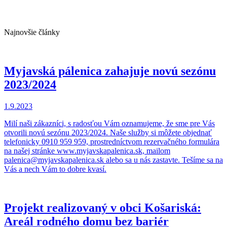
Najnovšie články
Myjavská pálenica zahajuje novú sezónu
2023/2024
1.9.2023
Milí naši zákazníci, s radosťou Vám oznamujeme, že sme pre Vás
otvorili novú sezónu 2023/2024. Naše služby si môžete objednať
telefonicky 0910 959 959, prostredníctvom rezervačného formulára
na našej stránke www.myjavskapalenica.sk, mailom
palenica@myjavskapalenica.sk alebo sa u nás zastavte. Tešíme sa na
Vás a nech Vám to dobre kvasí.
Projekt realizovaný v obci Košariská:
Areál rodného domu bez bariér