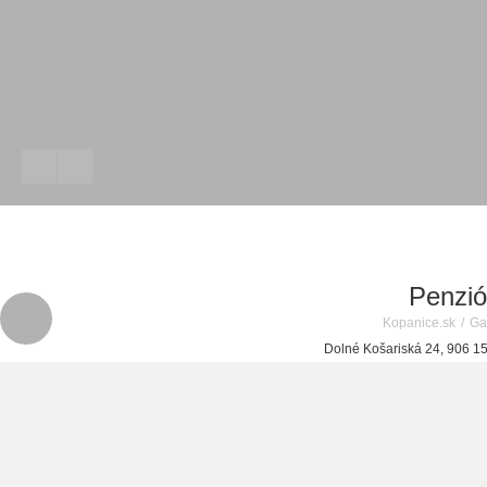
Penzió
Kopanice.sk
/
Ga
Dolné Košariská 24, 906 1
M
+421 34 62 44 516
i
O reštaurácii
Otváracie hodiny