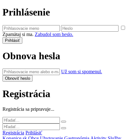
Prihlásenie
Zpamätaj si ma.
Zabudol som heslo.
Obnova hesla
Už som si spomenul.
Registrácia
Registrácia sa pripravuje...
Registrácia
Prihlásiť
Kopanice.sk
Obce
Ubytovanie
Gastronómia
Aktivity
Služby