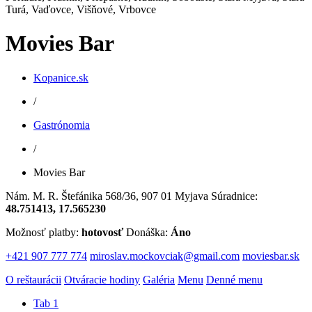
Movies Bar
Kopanice.sk
/
Gastrónomia
/
Movies Bar
Nám. M. R. Štefánika 568/36, 907 01 Myjava
Súradnice:
48.751413, 17.565230
Možnosť platby:
hotovosť
Donáška:
Áno
+421 907 777 774
miroslav.mockovciak@gmail.com
moviesbar.sk
O reštaurácii
Otváracie hodiny
Galéria
Menu
Denné menu
Tab 1