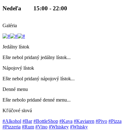
Nedeľa
15:00 - 22:00
Galéria
Jedálny lístok
Ešte nebol pridaný jedálny lístok...
Nápojový lístok
Ešte nebol pridaný nápojový lístok...
Denné menu
Ešte nebolo pridané denné menu...
Kľúčové slová
#Alkohol
#Bar
#BottleShop
#Kava
#Kaviaren
#Pivo
#Pizza
#Pizzeria
#Rum
#Vino
#Whiskey
#Whisky