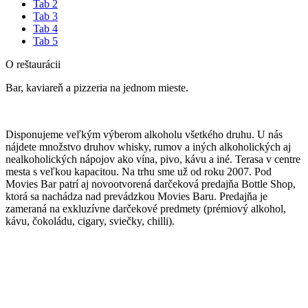
Tab 2
Tab 3
Tab 4
Tab 5
O reštaurácii
Bar, kaviareň a pizzeria na jednom mieste.
Disponujeme veľkým výberom alkoholu všetkého druhu. U nás
nájdete množstvo druhov whisky, rumov a iných alkoholických aj
nealkoholických nápojov ako vína, pivo, kávu a iné. Terasa v centre
mesta s veľkou kapacitou. Na trhu sme už od roku 2007. Pod
Movies Bar patrí aj novootvorená darčeková predajňa Bottle Shop,
ktorá sa nachádza nad prevádzkou Movies Baru. Predajňa je
zameraná na exkluzívne darčekové predmety (prémiový alkohol,
kávu, čokoládu, cigary, sviečky, chilli).