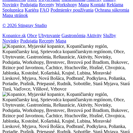
Novinky
Podujatia
Recepty
Workshopy
Mapa
Kontakt
Reklama
Spolupráca
Kariéra
FAQ
Podmienky používania
Ochrana súkromia
Mapa stránok
© 2026 Stingray Studio
Kopanice.sk
Obce
Ubytovanie
Gastronómia
Aktivity
Služby
Novinky
Podujatia
Recepty
Mapa