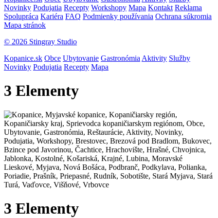
Novinky
Podujatia
Recepty
Workshopy
Mapa
Kontakt
Reklama
Spolupráca
Kariéra
FAQ
Podmienky používania
Ochrana súkromia
Mapa stránok
© 2026 Stingray Studio
Kopanice.sk
Obce
Ubytovanie
Gastronómia
Aktivity
Služby
Novinky
Podujatia
Recepty
Mapa
3 Elementy
3 Elementy