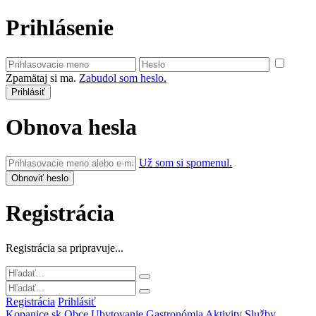
Prihlásenie
Zpamätaj si ma.
Zabudol som heslo.
Obnova hesla
Už som si spomenul.
Registrácia
Registrácia sa pripravuje...
Registrácia
Prihlásiť
Kopanice.sk
Obce
Ubytovanie
Gastronómia
Aktivity
Služby