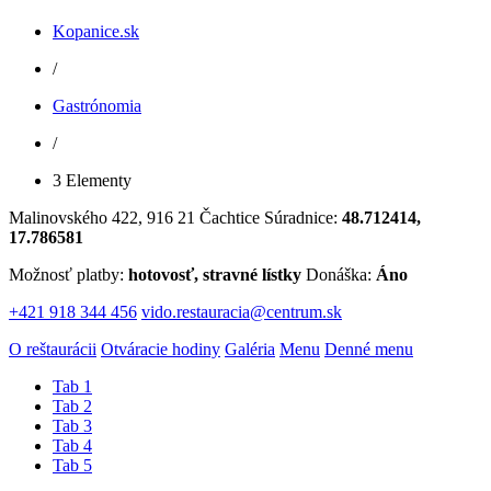
Kopanice.sk
/
Gastrónomia
/
3 Elementy
Malinovského 422, 916 21 Čachtice
Súradnice:
48.712414,
17.786581
Možnosť platby:
hotovosť, stravné lístky
Donáška:
Áno
+421 918 344 456
vido.restauracia@centrum.sk
O reštaurácii
Otváracie hodiny
Galéria
Menu
Denné menu
Tab 1
Tab 2
Tab 3
Tab 4
Tab 5