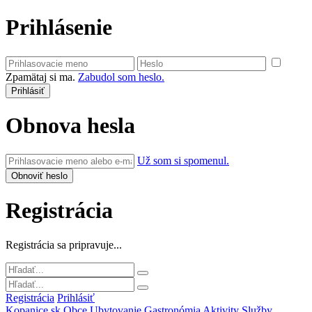
Prihlásenie
Zpamätaj si ma.
Zabudol som heslo.
Obnova hesla
Už som si spomenul.
Registrácia
Registrácia sa pripravuje...
Registrácia
Prihlásiť
Kopanice.sk
Obce
Ubytovanie
Gastronómia
Aktivity
Služby