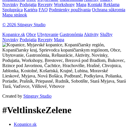
Novinky
Podujatia
Recepty
Workshopy
Mapa
Kontakt
Reklama
Spolupráca
Kariéra
FAQ
Podmienky používania
Ochrana súkromia
Mapa stránok
© 2026 Stingray Studio
Kopanice.sk
Obce
Ubytovanie
Gastronómia
Aktivity
Služby
Novinky
Podujatia
Recepty
Mapa
Created by
Stingray Studio
#VeltlinskeZelene
Kopanice.sk