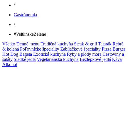
/
Gastrónomia
/
#VeltlinskeZelene
Všetko
Denné menu
Tradičná kuchyňa
Steak & grill
Tatarák
Rebrá
& kolená
Poľovnícke špeciality
Zabíjačkové špeciality
Pizza
Burger
Hot Dog
Bageta
Exotická kuchyňa
Ryby a plody mora
Cestoviny a
šaláty
Sladké jedlá
Vegetariánska kuchyna
Bezlepkové jedlá
Káva
Alkohol