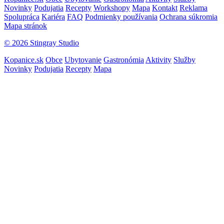
Novinky
Podujatia
Recepty
Workshopy
Mapa
Kontakt
Reklama
Spolupráca
Kariéra
FAQ
Podmienky používania
Ochrana súkromia
Mapa stránok
© 2026 Stingray Studio
Kopanice.sk
Obce
Ubytovanie
Gastronómia
Aktivity
Služby
Novinky
Podujatia
Recepty
Mapa