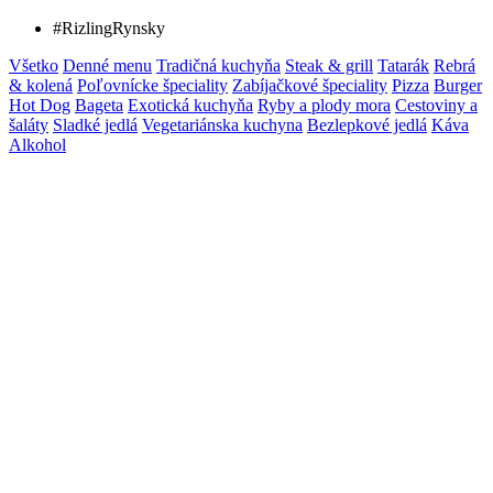
#RizlingRynsky
Všetko
Denné menu
Tradičná kuchyňa
Steak & grill
Tatarák
Rebrá
& kolená
Poľovnícke špeciality
Zabíjačkové špeciality
Pizza
Burger
Hot Dog
Bageta
Exotická kuchyňa
Ryby a plody mora
Cestoviny a
šaláty
Sladké jedlá
Vegetariánska kuchyna
Bezlepkové jedlá
Káva
Alkohol