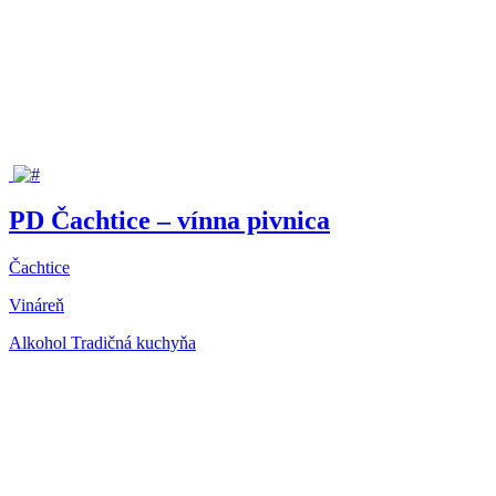
PD Čachtice – vínna pivnica
Čachtice
Vináreň
Alkohol
Tradičná kuchyňa