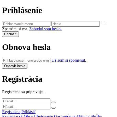
Prihlásenie
Zpamätaj si ma.
Zabudol som heslo.
Obnova hesla
Už som si spomenul.
Registrácia
Registrácia sa pripravuje...
Registrácia
Prihlásiť
Kopanice.sk
Obce
Ubytovanie
Gastronómia
Aktivity
Služby