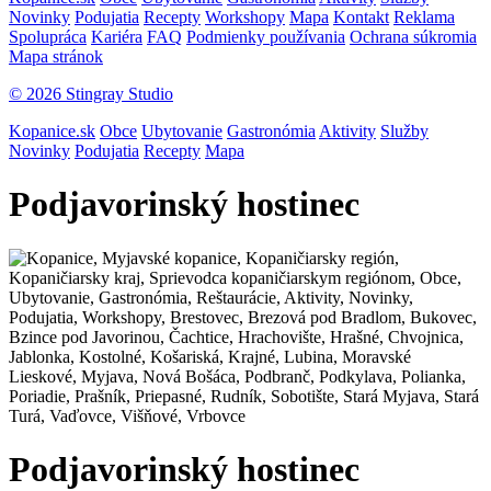
Novinky
Podujatia
Recepty
Workshopy
Mapa
Kontakt
Reklama
Spolupráca
Kariéra
FAQ
Podmienky používania
Ochrana súkromia
Mapa stránok
© 2026 Stingray Studio
Kopanice.sk
Obce
Ubytovanie
Gastronómia
Aktivity
Služby
Novinky
Podujatia
Recepty
Mapa
Podjavorinský hostinec
Podjavorinský hostinec