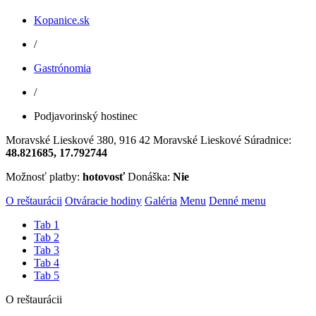
Kopanice.sk
/
Gastrónomia
/
Podjavorinský hostinec
Moravské Lieskové 380, 916 42 Moravské Lieskové
Súradnice:
48.821685, 17.792744
Možnosť platby:
hotovosť
Donáška:
Nie
O reštaurácii
Otváracie hodiny
Galéria
Menu
Denné menu
Tab 1
Tab 2
Tab 3
Tab 4
Tab 5
O reštaurácii