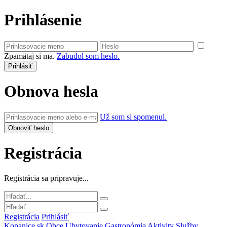
Prihlásenie
Zpamätaj si ma.
Zabudol som heslo.
Obnova hesla
Už som si spomenul.
Registrácia
Registrácia sa pripravuje...
Registrácia
Prihlásiť
Kopanice.sk
Obce
Ubytovanie
Gastronómia
Aktivity
Služby