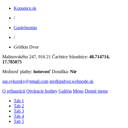
Kopanice.sk
/
Gastrónomia
/
Grófkin Dvor
Malinovského 247, 916 21 Čachtice
Súradnice:
48.714714,
17.785875
Možnosť platby:
hotovosť
Donáška:
Nie
jan.sykorsky@gmail.com
grofkindvor.webnode.sk
O reštaurácii
Otváracie hodiny
Galéria
Menu
Denné menu
Tab 1
Tab 2
Tab 3
Tab 4
Tab 5