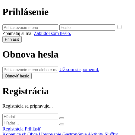
Prihlásenie
Zpamätaj si ma.
Zabudol som heslo.
Obnova hesla
Už som si spomenul.
Registrácia
Registrácia sa pripravuje...
Registrácia
Prihlásiť
Kopanice.sk
Obce
Ubytovanie
Gastronómia
Aktivity
Služby