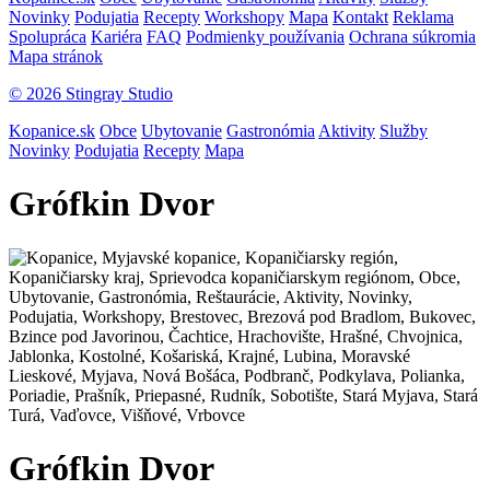
Novinky
Podujatia
Recepty
Workshopy
Mapa
Kontakt
Reklama
Spolupráca
Kariéra
FAQ
Podmienky používania
Ochrana súkromia
Mapa stránok
© 2026 Stingray Studio
Kopanice.sk
Obce
Ubytovanie
Gastronómia
Aktivity
Služby
Novinky
Podujatia
Recepty
Mapa
Grófkin Dvor
Grófkin Dvor