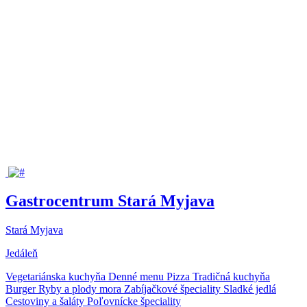
Gastrocentrum Stará Myjava
Stará Myjava
Jedáleň
Vegetariánska kuchyňa
Denné menu
Pizza
Tradičná kuchyňa
Burger
Ryby a plody mora
Zabíjačkové špeciality
Sladké jedlá
Cestoviny a šaláty
Poľovnícke špeciality