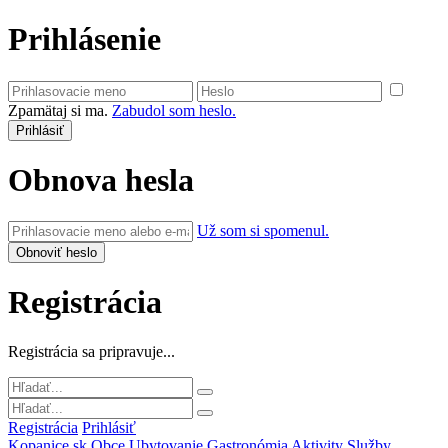
Prihlásenie
Zpamätaj si ma.
Zabudol som heslo.
Obnova hesla
Už som si spomenul.
Registrácia
Registrácia sa pripravuje...
Registrácia
Prihlásiť
Kopanice.sk
Obce
Ubytovanie
Gastronómia
Aktivity
Služby