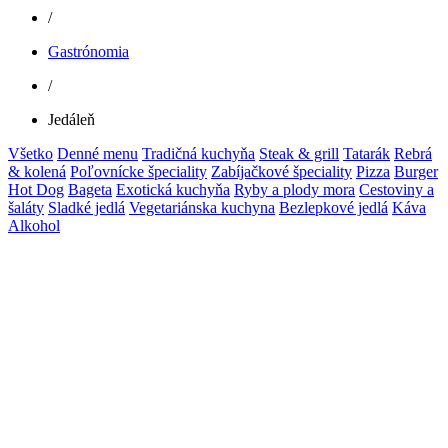
/
Gastrónomia
/
Jedáleň
Všetko
Denné menu
Tradičná kuchyňa
Steak & grill
Tatarák
Rebrá
& kolená
Poľovnícke špeciality
Zabíjačkové špeciality
Pizza
Burger
Hot Dog
Bageta
Exotická kuchyňa
Ryby a plody mora
Cestoviny a
šaláty
Sladké jedlá
Vegetariánska kuchyna
Bezlepkové jedlá
Káva
Alkohol