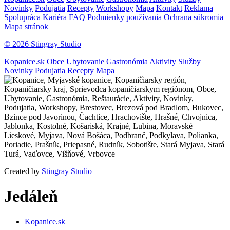
Novinky
Podujatia
Recepty
Workshopy
Mapa
Kontakt
Reklama
Spolupráca
Kariéra
FAQ
Podmienky používania
Ochrana súkromia
Mapa stránok
© 2026 Stingray Studio
Kopanice.sk
Obce
Ubytovanie
Gastronómia
Aktivity
Služby
Novinky
Podujatia
Recepty
Mapa
Created by
Stingray Studio
Jedáleň
Kopanice.sk