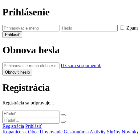
Prihlásenie
Zpamä
Obnova hesla
Už som si spomenul.
Registrácia
Registrácia sa pripravuje...
Registrácia
Prihlásiť
Kopanice.sk
Obce
Ubytovanie
Gastronómia
Aktivity
Služby
Novink