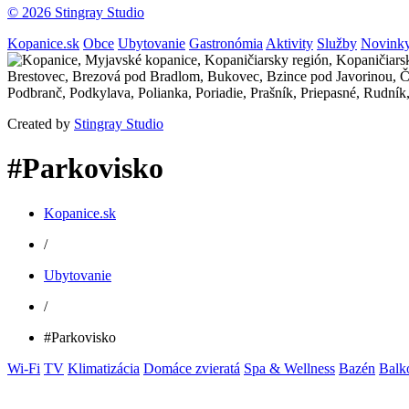
© 2026 Stingray Studio
Kopanice.sk
Obce
Ubytovanie
Gastronómia
Aktivity
Služby
Novink
Created by
Stingray Studio
#Parkovisko
Kopanice.sk
/
Ubytovanie
/
#Parkovisko
Wi-Fi
TV
Klimatizácia
Domáce zvieratá
Spa & Wellness
Bazén
Balk