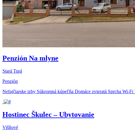
Penzión Na mlyne
Stará Turá
Penzión
Nefajčiarske izby
Súkromná kúpeľňa
Domáce zvieratá
Sprcha
Wi-Fi
Hostinec Škulec – Ubytovanie
Višňové