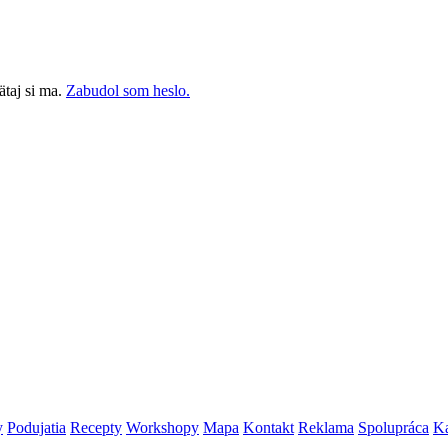
taj si ma.
Zabudol som heslo.
y
Podujatia
Recepty
Workshopy
Mapa
Kontakt
Reklama
Spolupráca
Ka