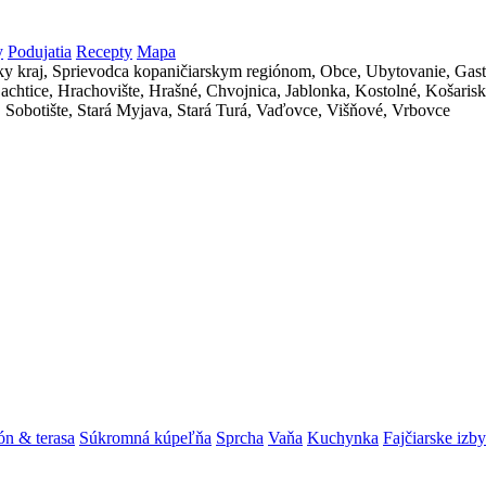
y
Podujatia
Recepty
Mapa
ón & terasa
Súkromná kúpeľňa
Sprcha
Vaňa
Kuchynka
Fajčiarske izby