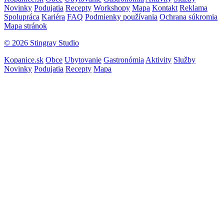
Novinky
Podujatia
Recepty
Workshopy
Mapa
Kontakt
Reklama
Spolupráca
Kariéra
FAQ
Podmienky používania
Ochrana súkromia
Mapa stránok
© 2026 Stingray Studio
Kopanice.sk
Obce
Ubytovanie
Gastronómia
Aktivity
Služby
Novinky
Podujatia
Recepty
Mapa