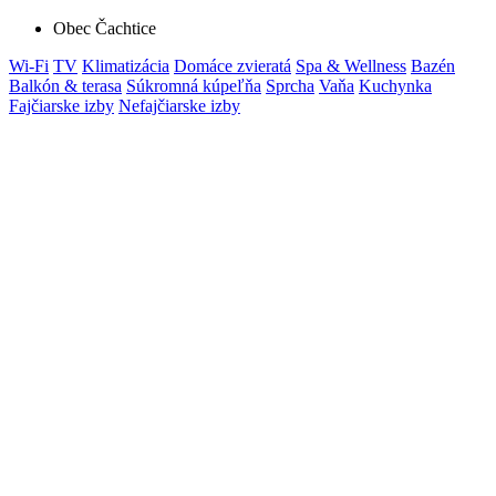
Obec Čachtice
Wi-Fi
TV
Klimatizácia
Domáce zvieratá
Spa & Wellness
Bazén
Balkón & terasa
Súkromná kúpeľňa
Sprcha
Vaňa
Kuchynka
Fajčiarske izby
Nefajčiarske izby