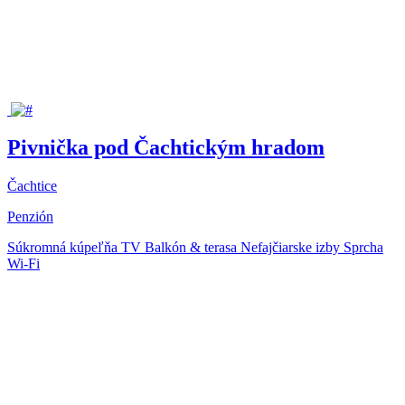
Pivnička pod Čachtickým hradom
Čachtice
Penzión
Súkromná kúpeľňa
TV
Balkón & terasa
Nefajčiarske izby
Sprcha
Wi-Fi