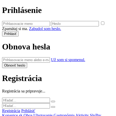
Prihlásenie
Zpamätaj si ma.
Zabudol som heslo.
Obnova hesla
Už som si spomenul.
Registrácia
Registrácia sa pripravuje...
Registrácia
Prihlásiť
Kopanice.sk
Obce
Ubytovanie
Gastronómia
Aktivity
Služby