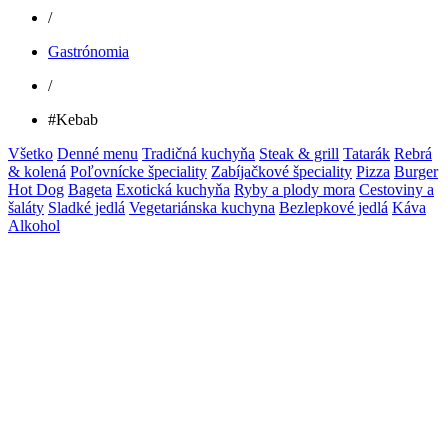
/
Gastrónomia
/
#Kebab
Všetko
Denné menu
Tradičná kuchyňa
Steak & grill
Tatarák
Rebrá
& kolená
Poľovnícke špeciality
Zabíjačkové špeciality
Pizza
Burger
Hot Dog
Bageta
Exotická kuchyňa
Ryby a plody mora
Cestoviny a
šaláty
Sladké jedlá
Vegetariánska kuchyna
Bezlepkové jedlá
Káva
Alkohol