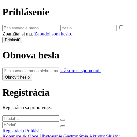
Prihlásenie
Zpamätaj si ma.
Zabudol som heslo.
Obnova hesla
Už som si spomenul.
Registrácia
Registrácia sa pripravuje...
Registrácia
Prihlásiť
Kopanice.sk
Obce
Ubytovanie
Gastronómia
Aktivity
Služby