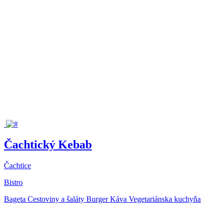
Čachtický Kebab
Čachtice
Bistro
Bageta
Cestoviny a šaláty
Burger
Káva
Vegetariánska kuchyňa