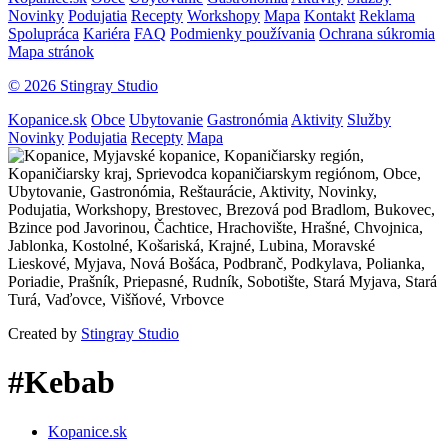
Novinky
Podujatia
Recepty
Workshopy
Mapa
Kontakt
Reklama
Spolupráca
Kariéra
FAQ
Podmienky používania
Ochrana súkromia
Mapa stránok
© 2026 Stingray Studio
Kopanice.sk
Obce
Ubytovanie
Gastronómia
Aktivity
Služby
Novinky
Podujatia
Recepty
Mapa
Created by
Stingray Studio
#Kebab
Kopanice.sk