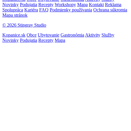
Novinky
Podujatia
Recepty
Workshopy
Mapa
Kontakt
Reklama
Spolupráca
Kariéra
FAQ
Podmienky používania
Ochrana súkromia
Mapa stránok
© 2026 Stingray Studio
Kopanice.sk
Obce
Ubytovanie
Gastronómia
Aktivity
Služby
Novinky
Podujatia
Recepty
Mapa