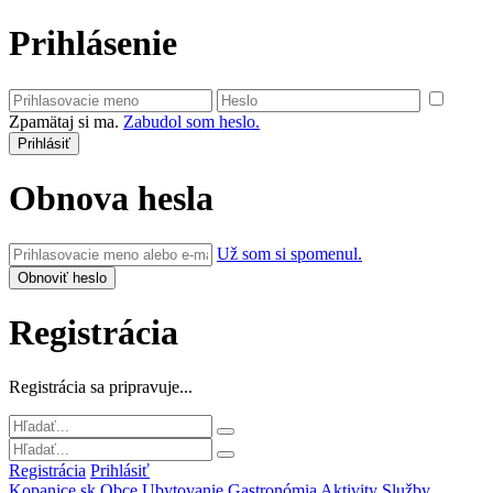
Prihlásenie
Zpamätaj si ma.
Zabudol som heslo.
Obnova hesla
Už som si spomenul.
Registrácia
Registrácia sa pripravuje...
Registrácia
Prihlásiť
Kopanice.sk
Obce
Ubytovanie
Gastronómia
Aktivity
Služby