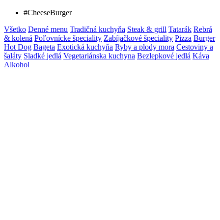
#CheeseBurger
Všetko
Denné menu
Tradičná kuchyňa
Steak & grill
Tatarák
Rebrá
& kolená
Poľovnícke špeciality
Zabíjačkové špeciality
Pizza
Burger
Hot Dog
Bageta
Exotická kuchyňa
Ryby a plody mora
Cestoviny a
šaláty
Sladké jedlá
Vegetariánska kuchyna
Bezlepkové jedlá
Káva
Alkohol