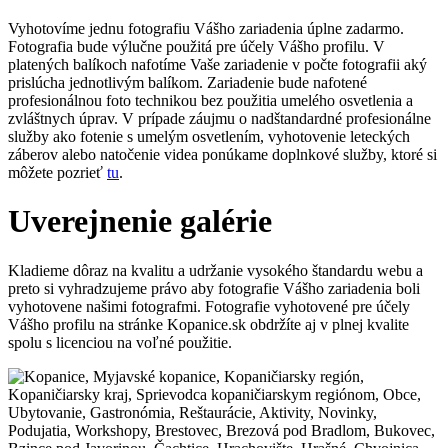
Vyhotovíme jednu fotografiu Vášho zariadenia úplne zadarmo.
Fotografia bude výlučne použitá pre účely Vášho profilu. V
platených balíkoch nafotíme Vaše zariadenie v počte fotografii aký
prislúcha jednotlivým balíkom. Zariadenie bude nafotené
profesionálnou foto technikou bez použitia umelého osvetlenia a
zvláštnych úprav. V prípade záujmu o nadštandardné profesionálne
služby ako fotenie s umelým osvetlením, vyhotovenie leteckých
záberov alebo natočenie videa ponúkame doplnkové služby, ktoré si
môžete pozrieť
tu
.
Uverejnenie galérie
Kladieme dôraz na kvalitu a udržanie vysokého štandardu webu a
preto si vyhradzujeme právo aby fotografie Vášho zariadenia boli
vyhotovene našimi fotografmi. Fotografie vyhotovené pre účely
Vášho profilu na stránke Kopanice.sk obdržíte aj v plnej kvalite
spolu s licenciou na voľné použitie.