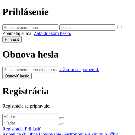
Prihlásenie
Zpamätaj si ma.
Zabudol som heslo.
Obnova hesla
Už som si spomenul.
Registrácia
Registrácia sa pripravuje...
Registrácia
Prihlásiť
Kopanice.sk
Obce
Ubytovanie
Gastronómia
Aktivity
Služby