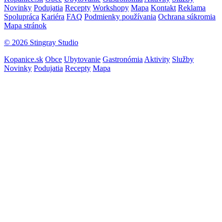
Novinky
Podujatia
Recepty
Workshopy
Mapa
Kontakt
Reklama
Spolupráca
Kariéra
FAQ
Podmienky používania
Ochrana súkromia
Mapa stránok
© 2026 Stingray Studio
Kopanice.sk
Obce
Ubytovanie
Gastronómia
Aktivity
Služby
Novinky
Podujatia
Recepty
Mapa