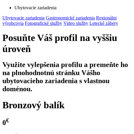
Ubytovacie zariadenia
Ubytovacie zariadenia
Gastronomické zariadenia
Regionálni
výrobcovia
Fotografické služby
Video služby
Letecké zábery
Posuňte Váš profil na vyššiu
úroveň
Využite vylepšenia profilu a premeňte ho
na plnohodnotnú stránku Vášho
ubytovacieho zariadenia s vlastnou
doménou.
Bronzový balík
€
0