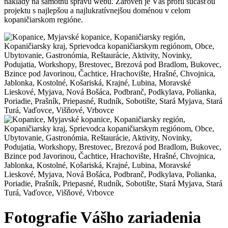
náklady na samotnú správu webu. Zároveň je Váš profil súčasťou
projektu s najlepšou a najlukratívnejšou doménou v celom
kopaničiarskom regióne.
Fotografie Vášho zariadenia