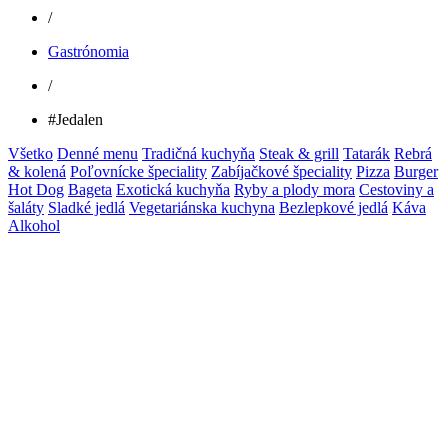
/
Gastrónomia
/
#Jedalen
Všetko
Denné menu
Tradičná kuchyňa
Steak & grill
Tatarák
Rebrá
& kolená
Poľovnícke špeciality
Zabíjačkové špeciality
Pizza
Burger
Hot Dog
Bageta
Exotická kuchyňa
Ryby a plody mora
Cestoviny a
šaláty
Sladké jedlá
Vegetariánska kuchyna
Bezlepkové jedlá
Káva
Alkohol