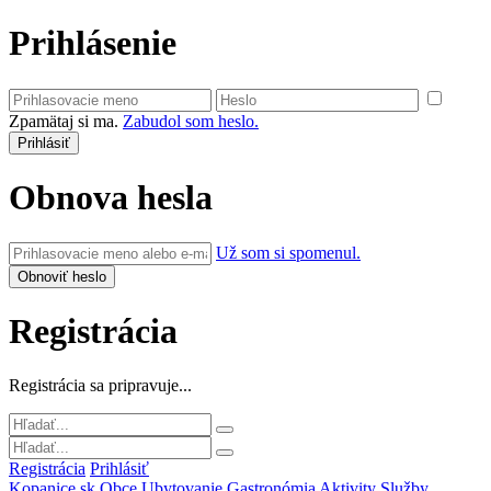
Prihlásenie
Zpamätaj si ma.
Zabudol som heslo.
Obnova hesla
Už som si spomenul.
Registrácia
Registrácia sa pripravuje...
Registrácia
Prihlásiť
Kopanice.sk
Obce
Ubytovanie
Gastronómia
Aktivity
Služby