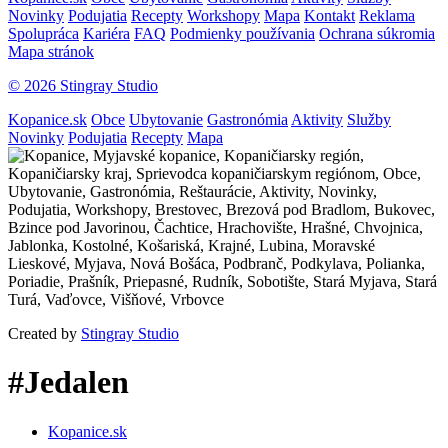
Novinky
Podujatia
Recepty
Workshopy
Mapa
Kontakt
Reklama
Spolupráca
Kariéra
FAQ
Podmienky používania
Ochrana súkromia
Mapa stránok
© 2026 Stingray Studio
Kopanice.sk
Obce
Ubytovanie
Gastronómia
Aktivity
Služby
Novinky
Podujatia
Recepty
Mapa
Created by
Stingray Studio
#Jedalen
Kopanice.sk