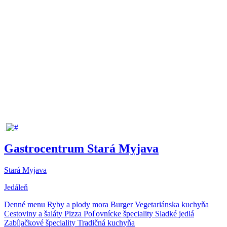
Gastrocentrum Stará Myjava
Stará Myjava
Jedáleň
Denné menu
Ryby a plody mora
Burger
Vegetariánska kuchyňa
Cestoviny a šaláty
Pizza
Poľovnícke špeciality
Sladké jedlá
Zabíjačkové špeciality
Tradičná kuchyňa