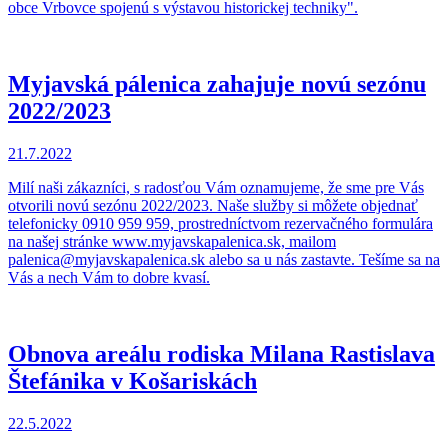
obce Vrbovce spojenú s výstavou historickej techniky".
Myjavská pálenica zahajuje novú sezónu
2022/2023
21.7.2022
Milí naši zákazníci, s radosťou Vám oznamujeme, že sme pre Vás
otvorili novú sezónu 2022/2023. Naše služby si môžete objednať
telefonicky 0910 959 959, prostredníctvom rezervačného formulára
na našej stránke www.myjavskapalenica.sk, mailom
palenica@myjavskapalenica.sk alebo sa u nás zastavte. Tešíme sa na
Vás a nech Vám to dobre kvasí.
Obnova areálu rodiska Milana Rastislava
Štefánika v Košariskách
22.5.2022