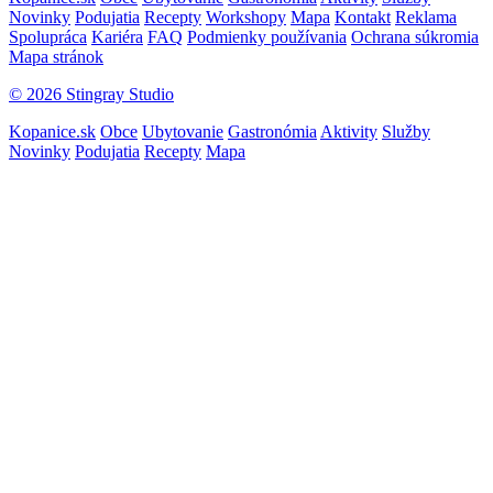
Novinky
Podujatia
Recepty
Workshopy
Mapa
Kontakt
Reklama
Spolupráca
Kariéra
FAQ
Podmienky používania
Ochrana súkromia
Mapa stránok
© 2026 Stingray Studio
Kopanice.sk
Obce
Ubytovanie
Gastronómia
Aktivity
Služby
Novinky
Podujatia
Recepty
Mapa