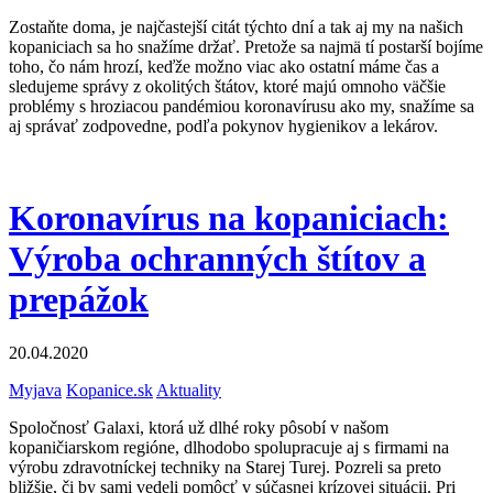
Zostaňte doma, je najčastejší citát týchto dní a tak aj my na našich
kopaniciach sa ho snažíme držať. Pretože sa najmä tí postarší bojíme
toho, čo nám hrozí, keďže možno viac ako ostatní máme čas a
sledujeme správy z okolitých štátov, ktoré majú omnoho väčšie
problémy s hroziacou pandémiou koronavírusu ako my, snažíme sa
aj správať zodpovedne, podľa pokynov hygienikov a lekárov.
Koronavírus na kopaniciach:
Výroba ochranných štítov a
prepážok
20.04.2020
Myjava
Kopanice.sk
Aktuality
Spoločnosť Galaxi, ktorá už dlhé roky pôsobí v našom
kopaničiarskom regióne, dlhodobo spolupracuje aj s firmami na
výrobu zdravotníckej techniky na Starej Turej. Pozreli sa preto
bližšie, či by sami vedeli pomôcť v súčasnej krízovej situácii. Pri