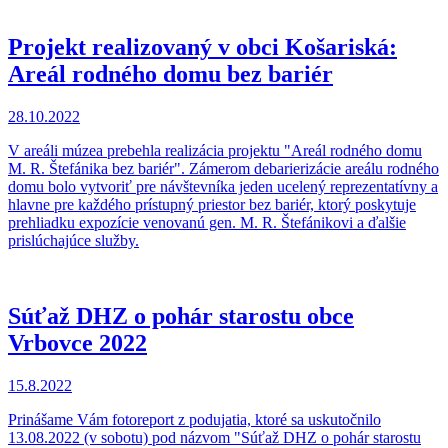
Projekt realizovaný v obci Košariská:
Areál rodného domu bez bariér
28.10.2022
V areáli múzea prebehla realizácia projektu "Areál rodného domu
M. R. Štefánika bez bariér". Zámerom debarierizácie areálu rodného
domu bolo vytvoriť pre návštevníka jeden ucelený reprezentatívny a
hlavne pre každého prístupný priestor bez bariér, ktorý poskytuje
prehliadku expozície venovanú gen. M. R. Štefánikovi a ďalšie
prislúchajúce služby.
Súťaž DHZ o pohár starostu obce
Vrbovce 2022
15.8.2022
Prinášame Vám fotoreport z podujatia, ktoré sa uskutočnilo
13.08.2022 (v sobotu) pod názvom "Súťaž DHZ o pohár starostu