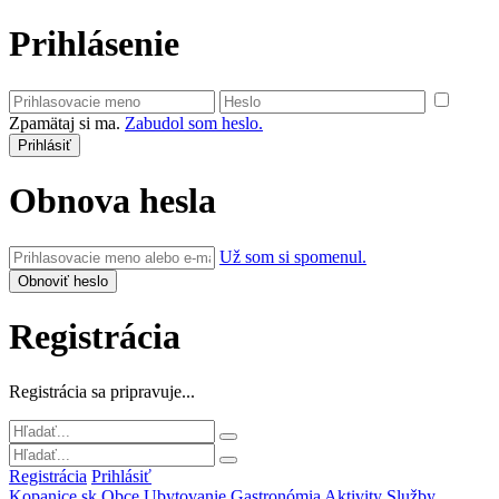
Prihlásenie
Zpamätaj si ma.
Zabudol som heslo.
Obnova hesla
Už som si spomenul.
Registrácia
Registrácia sa pripravuje...
Registrácia
Prihlásiť
Kopanice.sk
Obce
Ubytovanie
Gastronómia
Aktivity
Služby