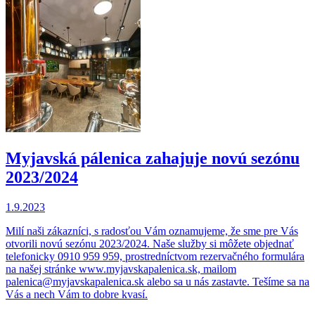
Myjavská pálenica zahajuje novú sezónu
2023/2024
1.9.2023
Milí naši zákazníci, s radosťou Vám oznamujeme, že sme pre Vás
otvorili novú sezónu 2023/2024. Naše služby si môžete objednať
telefonicky 0910 959 959, prostredníctvom rezervačného formulára
na našej stránke www.myjavskapalenica.sk, mailom
palenica@myjavskapalenica.sk alebo sa u nás zastavte. Tešíme sa na
Vás a nech Vám to dobre kvasí.